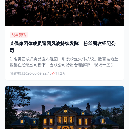
明星资讯
某偶像团体成员退团风波持续发酵，粉丝围攻经纪公
司
知名男团成员突然宣布退团，引发粉丝集体抗议。数百名粉丝
聚集在经纪公司楼下，要求公司给出合理解释，现场一度引发
交通堵塞...
偶像前线
2026-05-09 22:45
91.2万