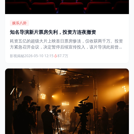
娱乐八卦
知名导演新片票房失利，投资方连夜撤资
耗资五亿的超级大片上映首日票房惨淡，仅收获两千万。投资
方紧急召开会议，决定暂停后续宣传投入，该片导演此前曾创
造多项票房纪录...
影视揭秘
2026-05-10 12:15
87.7万