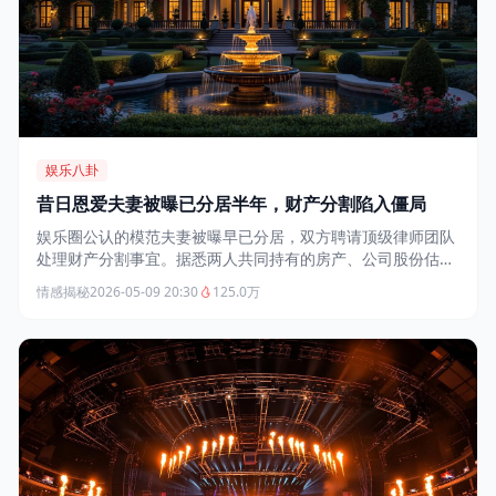
娱乐八卦
昔日恩爱夫妻被曝已分居半年，财产分割陷入僵局
娱乐圈公认的模范夫妻被曝早已分居，双方聘请顶级律师团队
处理财产分割事宜。据悉两人共同持有的房产、公司股份估值
超过十亿...
情感揭秘
2026-05-09 20:30
125.0万